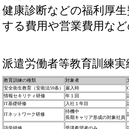
健康診断などの福利厚生
する費用や営業費用など
派遣労働者等教育訓練実
教育訓練の種類
対象者
安全衛生教育（安衛法59条）
雇入時
情報セキリティ研修
年１回
IT基礎研修
入社１年目
待機中
ITネットワーク研修
長期キャリア形成の対象社員
語学研修
受講希望者のみ